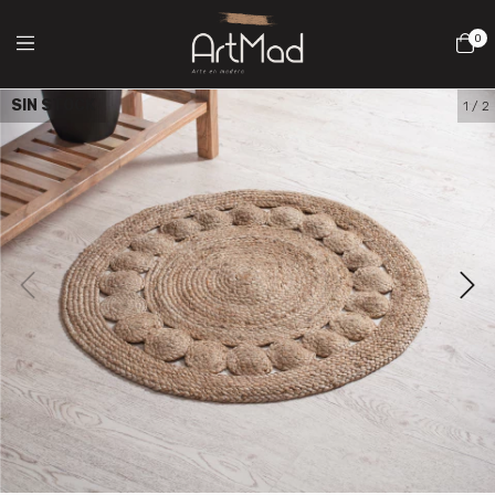
0
SIN STOCK
1
/
2