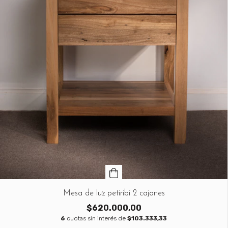
Mesa de luz petiribi 2 cajones
$620.000,00
6
cuotas sin interés de
$103.333,33