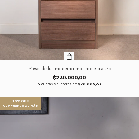
Mesa de luz moderna mdf roble oscuro
$230.000,00
3
cuotas sin interés de
$76.666,67
10% OFF
COMPRANDO 2 O MÁS