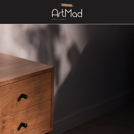
1
/
4