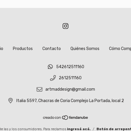
io
Productos
Contacto
Quiénes Somos
Cómo Comp
542612511160
2612511160
artmaddesign@gmail.com
Italia 5597, Chacras de Coria Complejo La Portada, local 2
e las y los consumidores. Para reclamos
ingresá acá.
/
Botón de arrepen