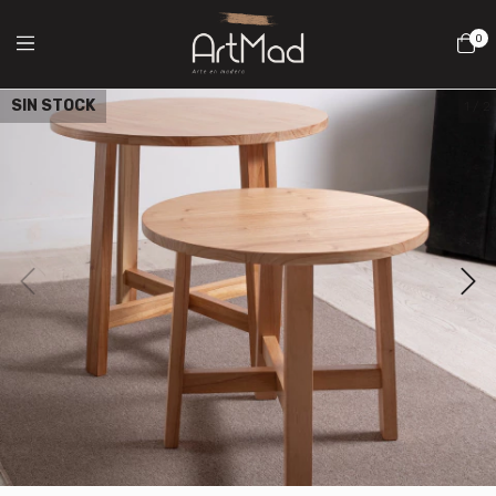
0
SIN STOCK
1
/
2